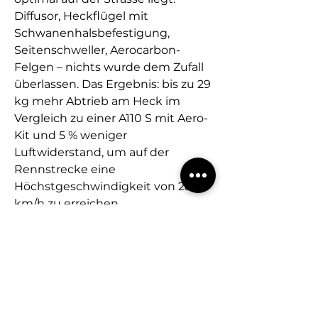
Diffusor, Heckflügel mit
Schwanenhalsbefestigung,
Seitenschweller, Aerocarbon-
Felgen – nichts wurde dem Zufall
überlassen. Das Ergebnis: bis zu 29
kg mehr Abtrieb am Heck im
Vergleich zu einer A110 S mit Aero-
Kit und 5 % weniger
Luftwiderstand, um auf der
Rennstrecke eine
Höchstgeschwindigkeit von 285
km/h zu erreichen.
**Neuwertiges Fahrzeug**Focal
Soundsystem**Carbon
Felgen**Carbon Racing
Schalensitze**Racing Blue Matt
Lackierung**Carbon/Alcantara