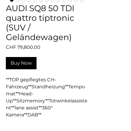
AUDI SQ8 50 TDI
quattro tiptronic
(SUV /
Geländewagen)
Price
CHF 79,800.00
Buy Now
**TOP gepflegtes CH-
Fahrzeug**Standheizung**Tempo
mat**Head-
Up**Sitzmemory**Totwinkelassiste
nt**lane assist**360°
Kamera**DAB**