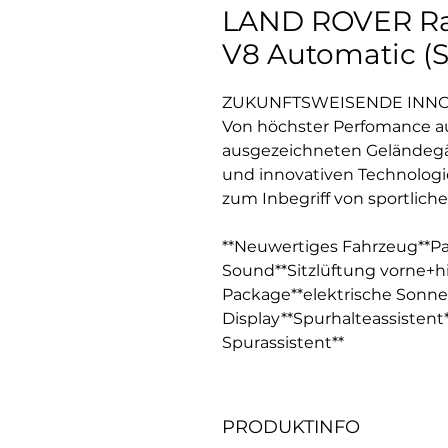
LAND ROVER Ra
V8 Automatic (
ZUKUNFTSWEISENDE INN
Von höchster Perfomance auf
ausgezeichneten Geländegä
und innovativen Technolog
zum Inbegriff von sportlich
**Neuwertiges Fahrzeug**P
Sound**Sitzlüftung vorne+h
Package**elektrische Sonn
Display**Spurhalteassistent
Spurassistent**
PRODUKTINFO