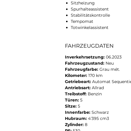
Sitzheizung
Spurhalteassistent
Stabilitätskontrolle
Tempomat
Totwinkelassistent
FAHRZEUGDATEN
Inverkehrsetzung:
06.2023
Fahrzeugzustand:
Neu
Fahrzeugfarbe:
Grau mét.
Kilometer:
170 km
Getriebeart:
Automat Sequentie
Antriebsart:
Allrad
Treibstoff:
Benzin
Türen:
5
Sitze:
5
Innenfarbe:
Schwarz
Hubraum:
4'395 cm3
Zylinder:
8
PS:
530