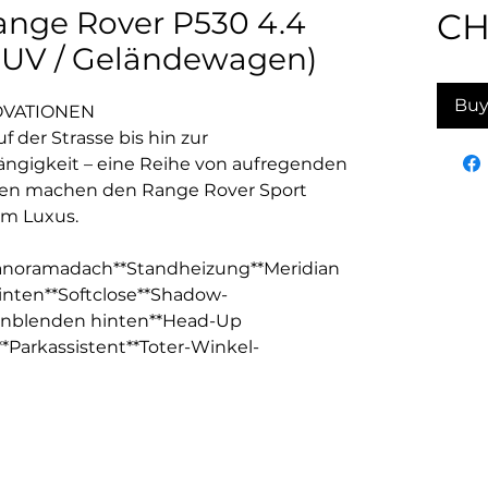
nge Rover P530 4.4
CH
SUV / Geländewagen)
Buy
OVATIONEN
 der Strasse bis hin zur
ngigkeit – eine Reihe von aufregenden
ien machen den Range Rover Sport
em Luxus.
anoramadach**Standheizung**Meridian
inten**Softclose**Shadow-
enblenden hinten**Head-Up
**Parkassistent**Toter-Winkel-