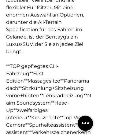
luxuriöser Viersitzer und, als
flexibler Fünfsitzer. Mit einer
enormen Auswahl an Optionen,
darunter die All-Terrain
Specification für das Fahren im
Gelände, ist der Bentayga ein
Luxus-SUV, der Sie an jedes Ziel
bringt.
**TOP gepflegtes CH-
Fahrzeug**First
Edition**Massagesitze**Panorama
dach**Sitzkühlung+Sitzheizung
vorne+hinten**Lenkradheizung**N
aim Soundsystem**Head-
Up**zweifarbiges
Interieur**Kreuznähte**Top View
Camera**Spurhalteassistent**Park
assistent**Verkehrszeichenerkenn