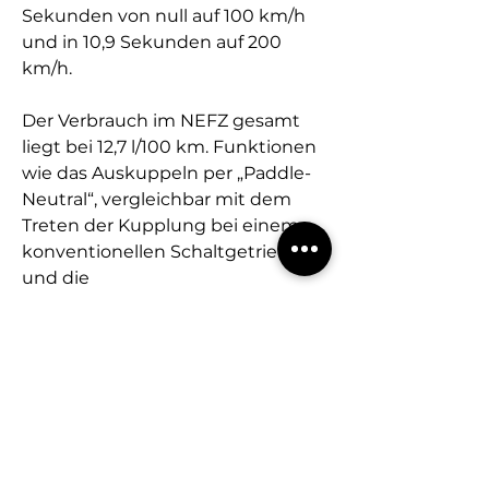
Sekunden von null auf 100 km/h
und in 10,9 Sekunden auf 200
km/h.
Der Verbrauch im NEFZ gesamt
liegt bei 12,7 l/100 km. Funktionen
wie das Auskuppeln per „Paddle-
Neutral“, vergleichbar mit dem
Treten der Kupplung bei einem
konventionellen Schaltgetriebe,
und die
Geschwindigkeitslimitierung über
die Pit-Speed-Taste sind auf den
motorsportlichen Einsatz
zugeschnitten. Sie geben dem
Fahrer einerseits mehr
fahrdynamische Freiheiten,
andererseits mehr Unterstützung
beim Fahren auf der Rundstrecke.